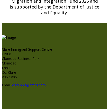
Migration and Integration Fund 2026 and
is supported by the Department of Justice
and Equality.
Clare Immigrant Support Centre
Unit 6
Clonroad Business Park
Clonroad
Ennis
Co. Clare
V95 CV06
Email:
ciscennis@gmail.com