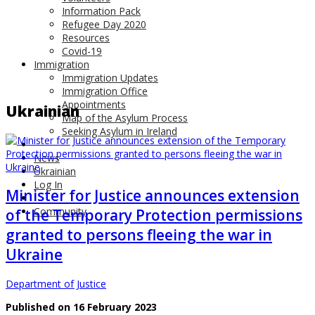
Information Pack
Refugee Day 2020
Resources
Covid-19
Immigration
Immigration Updates
Immigration Office
Appointments
Ukrainian
Map of the Asylum Process
Seeking Asylum in Ireland
News
Ukrainian
Log In
Minister for Justice announces extension
Community
of the Temporary Protection permissions
granted to persons fleeing the war in
Ukraine
Department of Justice
Published on 16 February 2023