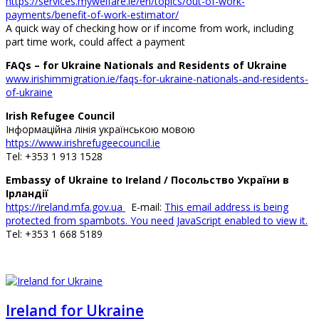
https://services.mywelfare.ie/en/topics/out-of-work-
payments/benefit-of-work-estimator/
A quick way of checking how or if income from work, including
part time work, could affect a payment
FAQs – for Ukraine Nationals and Residents of Ukraine
www.irishimmigration.ie/faqs-for-ukraine-nationals-and-residents-
of-ukraine
Irish Refugee Council
Інформаційна лінія українською мовою
https://www.irishrefugeecouncil.ie
Tel: +353 1 913 1528
Embassy of Ukraine to Ireland / Посольство України в
Ірландії
https://ireland.mfa.gov.ua
E-mail:
This email address is being
protected from spambots. You need JavaScript enabled to view it.
Tel: +353 1 668 5189
Ireland for Ukraine