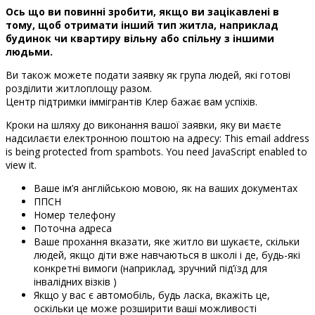
Ось що ви повинні зробити, якщо ви зацікавлені в
тому, щоб отримати інший тип житла, наприклад
будинок чи квартиру вільну або спільну з іншими
людьми.
Ви також можете подати заявку як група людей, які готові
розділити житлоплощу разом.
Центр підтримки іммігрантів Клер бажає вам успіхів.
Кроки на шляху до виконання вашої заявки, яку ви маєте
надсилаєти електронною поштою на адресу:
This email address
is being protected from spambots. You need JavaScript enabled to
view it.
Ваше ім’я англійською мовою, як на ваших документах
ППСН
Номер телефону
Поточна адреса
Ваше прохання вказати, яке житло ви шукаєте, скільки
людей, якщо діти вже навчаються в школі і де, будь-які
конкретні вимоги (наприклад, зручний під’їзд для
інвалідних візків )
Якщо у вас є автомобіль, будь ласка, вкажіть це,
оскільки це може розширити ваші можливості