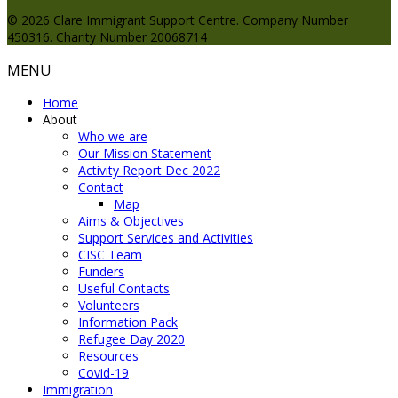
© 2026 Clare Immigrant Support Centre. Company Number
450316. Charity Number 20068714
MENU
Home
About
Who we are
Our Mission Statement
Activity Report Dec 2022
Contact
Map
Aims & Objectives
Support Services and Activities
CISC Team
Funders
Useful Contacts
Volunteers
Information Pack
Refugee Day 2020
Resources
Covid-19
Immigration