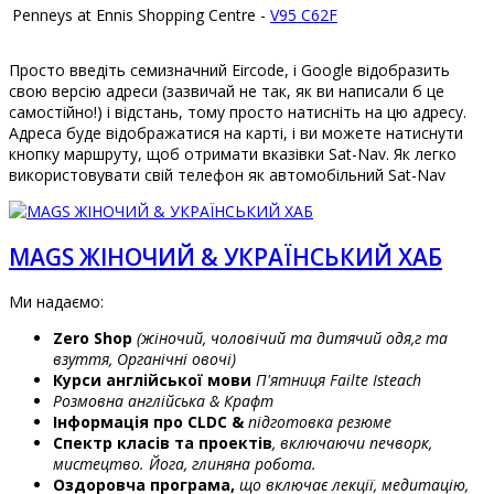
Penneys at Ennis Shopping Centre -
V95 C62F
Просто введіть семизначний Eircode, і Google відобразить
свою версію адреси (зазвичай не так, як ви написали б це
самостійно!) і відстань, тому просто натисніть на цю адресу.
Адреса буде відображатися на карті, і ви можете натиснути
кнопку маршруту, щоб отримати вказівки Sat-Nav. Як легко
використовувати свій телефон як автомобільний Sat-Nav
MAGS ЖІНОЧИЙ & УКРАЇНСЬКИЙ ХАБ
Ми надаємо:
Zero
Shop
(
жіночий
,
чоловічий
та
дитячий
одя
,
г
та
взуття
,
Органічні
овочі
)
Курси
англійської
мови
П
'
ятниця
Failte
Isteach
Розмовна англійська & Крафт
Інформація про CLDC
&
підготовка резюме
Спектр класів та проектів
, включаючи печворк,
мистецтво. Йога, глиняна робота.
Оздоровча програма,
що включає лекції, медитацію,